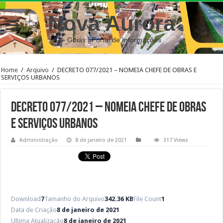
Nova Aurora
– Goiás | Portal de Informações
Home
/
Arquivo
/
DECRETO 077/2021 – NOMEIA CHEFE DE OBRAS E
SERVIÇOS URBANOS
DECRETO 077/2021 – NOMEIA CHEFE DE OBRAS
E SERVIÇOS URBANOS
Administração
8 de janeiro de 2021
317 Views
Download
7
Tamanho do Arquivo
342.36 KB
File Count
1
Data de Criação
8 de janeiro de 2021
Ultima Atualização
8 de janeiro de 2021