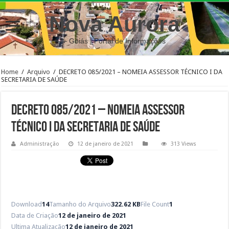
Nova Aurora
– Goiás | Portal de Informações
Home
/
Arquivo
/
DECRETO 085/2021 – NOMEIA ASSESSOR TÉCNICO I DA
SECRETARIA DE SAÚDE
DECRETO 085/2021 – NOMEIA ASSESSOR
TÉCNICO I DA SECRETARIA DE SAÚDE
Administração
12 de janeiro de 2021
313 Views
Download
14
Tamanho do Arquivo
322.62 KB
File Count
1
Data de Criação
12 de janeiro de 2021
Ultima Atualização
12 de janeiro de 2021