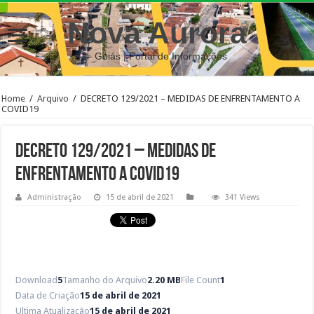
Nova Aurora
– Goiás | Portal de Informações
Home
/
Arquivo
/
DECRETO 129/2021 – MEDIDAS DE ENFRENTAMENTO A
COVID19
DECRETO 129/2021 – MEDIDAS DE
ENFRENTAMENTO A COVID19
Administração
15 de abril de 2021
341 Views
Download
5
Tamanho do Arquivo
2.20 MB
File Count
1
Data de Criação
15 de abril de 2021
Ultima Atualização
15 de abril de 2021