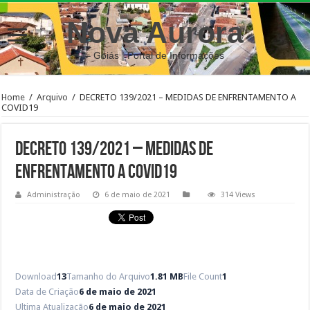
Nova Aurora
– Goiás | Portal de Informações
Home
/
Arquivo
/
DECRETO 139/2021 – MEDIDAS DE ENFRENTAMENTO A
COVID19
DECRETO 139/2021 – MEDIDAS DE
ENFRENTAMENTO A COVID19
Administração
6 de maio de 2021
314 Views
Download
13
Tamanho do Arquivo
1.81 MB
File Count
1
Data de Criação
6 de maio de 2021
Ultima Atualização
6 de maio de 2021