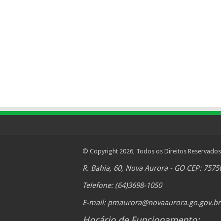
© Copyright 2026, Todos os Direitos Reservados
R. Bahia, 60, Nova Aurora - GO CEP: 7575
Telefone: (64)3698-1050
E-mail:
pmaurora@novaaurora.go.gov.br
Horário de Funcionamento: