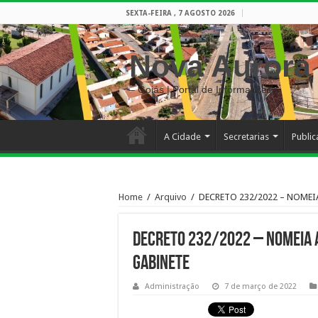
SEXTA-FEIRA , 7 AGOSTO 2026
Nova Aurora
– Goiás | Portal de Informações
A Cidade
Secretarias
Publi
Home
/
Arquivo
/
DECRETO 232/2022 – NOMEI
DECRETO 232/2022 – NOMEIA A
GABINETE
Administração
7 de março de 2022