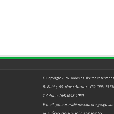
© Copyright 2026, Todos os Direitos Reservados
R. Bahia, 60, Nova Aurora - GO CEP: 7575
Telefone: (64)3698-1050
E-mail:
pmaurora@novaaurora.go.gov.br
Horário de Funcionamento: