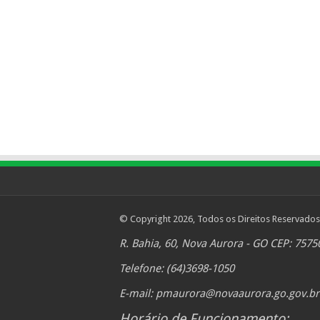
© Copyright 2026, Todos os Direitos Reservados
R. Bahia, 60, Nova Aurora - GO CEP: 7575
Telefone: (64)3698-1050
E-mail:
pmaurora@novaaurora.go.gov.br
Horário de Funcionamento: