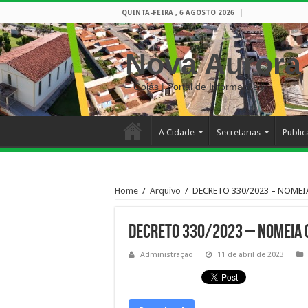
QUINTA-FEIRA , 6 AGOSTO 2026
Nova Aurora
– Goiás | Portal de Informações
A Cidade
Secretarias
Publi
Home
/
Arquivo
/
DECRETO 330/2023 – NOME
DECRETO 330/2023 – NOMEIA 
Administração
11 de abril de 2023