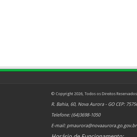
© Copyright 2026, Todos os Direitos Reservados
R. Bahia, 60, Nova Aurora - GO CEP: 7575
Telefone: (64)3698-1050
E-mail:
pmaurora@novaaurora.go.gov.br
Horário de Funcionamento: