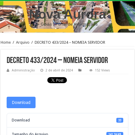
Nova Aurora
– Goiás | Portal de Informações
Home
/
Arquivo
/
DECRETO 433/2024 – NOMEIA SERVIDOR
DECRETO 433/2024 – NOMEIA SERVIDOR
Administração
2 de abril de 2024
152 Views
Download
Download
33
Tamanho do Arquivo
242.74 KB