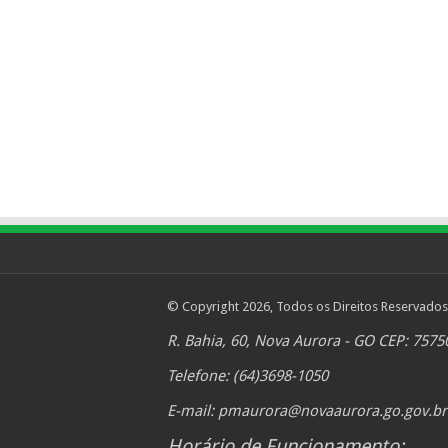
© Copyright 2026, Todos os Direitos Reservados
R. Bahia, 60, Nova Aurora - GO CEP: 7575
Telefone: (64)3698-1050
E-mail:
pmaurora@novaaurora.go.gov.br
Horário de Funcionamento: