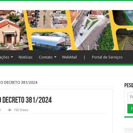
cações
Notícias
Contato
WebMail
|
Portal de Serviços
 O DECRETO 381/2024
Pesq
O DECRETO 381/2024
160 Views