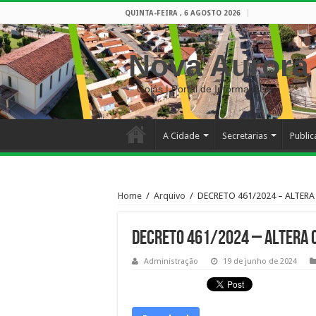
QUINTA-FEIRA , 6 AGOSTO 2026
Nova Aurora
– Goiás | Portal de Informações
A Cidade
Secretarias
Publi
Home
/
Arquivo
/
DECRETO 461/2024 – ALTERA
DECRETO 461/2024 – ALTERA 
Administração
19 de junho de 2024