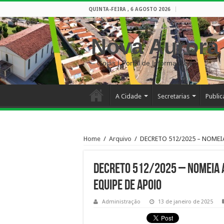
QUINTA-FEIRA , 6 AGOSTO 2026
Nova Aurora
– Goiás | Portal de Informações
A Cidade
Secretarias
Publi
Home
/
Arquivo
/
DECRETO 512/2025 – NOMEI
DECRETO 512/2025 – NOMEIA 
EQUIPE DE APOIO
Administração
13 de janeiro de 2025