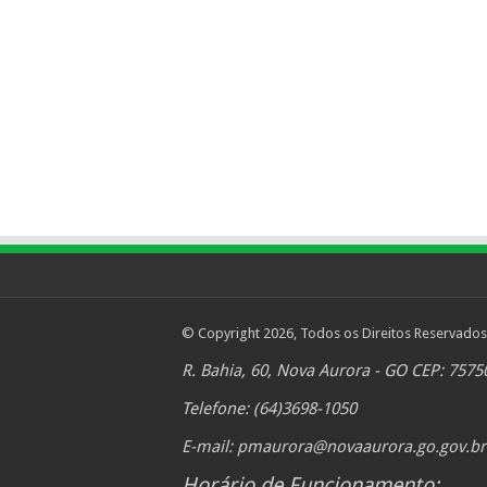
© Copyright 2026, Todos os Direitos Reservados
R. Bahia, 60, Nova Aurora - GO CEP: 7575
Telefone: (64)3698-1050
E-mail:
pmaurora@novaaurora.go.gov.br
Horário de Funcionamento: