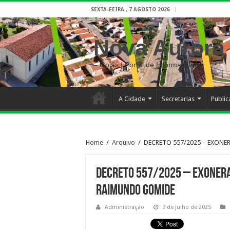
SEXTA-FEIRA , 7 AGOSTO 2026
Nova Aurora
– Goiás | Portal de Informações
A Cidade
Secretarias
Publi
Home
/
Arquivo
/
DECRETO 557/2025 – EXON
DECRETO 557/2025 – EXONERA
RAIMUNDO GOMIDE
Administração
9 de julho de 2025