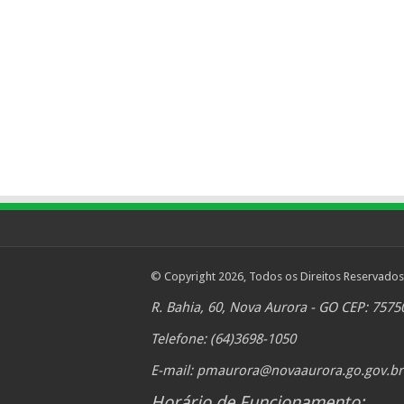
© Copyright 2026, Todos os Direitos Reservados
R. Bahia, 60, Nova Aurora - GO CEP: 7575
Telefone: (64)3698-1050
E-mail:
pmaurora@novaaurora.go.gov.br
Horário de Funcionamento: