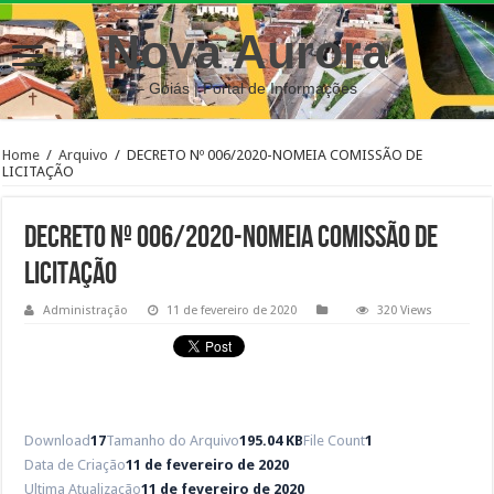
Nova Aurora
– Goiás | Portal de Informações
Home
/
Arquivo
/
DECRETO Nº 006/2020-NOMEIA COMISSÃO DE
LICITAÇÃO
DECRETO Nº 006/2020-NOMEIA COMISSÃO DE
LICITAÇÃO
Administração
11 de fevereiro de 2020
320 Views
Download
17
Tamanho do Arquivo
195.04 KB
File Count
1
Data de Criação
11 de fevereiro de 2020
Ultima Atualização
11 de fevereiro de 2020