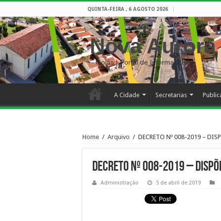
QUINTA-FEIRA , 6 AGOSTO 2026
Nova Aurora
– Goiás | Portal de Informações
A Cidade
Secretarias
Publi
Home
/
Arquivo
/
DECRETO Nº 008-2019 – DI
DECRETO Nº 008-2019 – DISPÕ
Administração
5 de abril de 2019