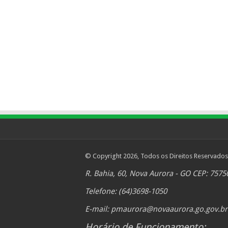
© Copyright 2026, Todos os Direitos Reservados
R. Bahia, 60, Nova Aurora - GO CEP: 7575
Telefone: (64)3698-1050
E-mail:
pmaurora@novaaurora.go.gov.br
Horário de Funcionamento: