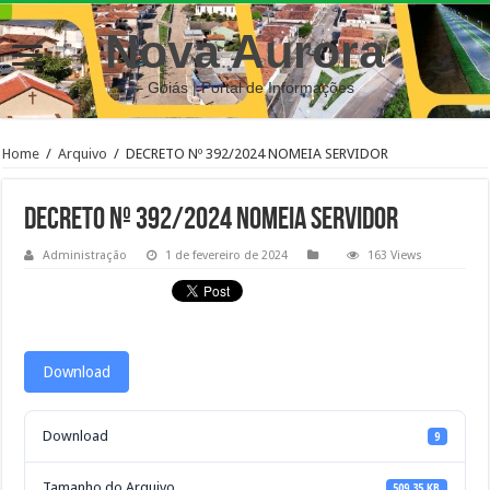
Nova Aurora
– Goiás | Portal de Informações
Home
/
Arquivo
/
DECRETO Nº 392/2024 NOMEIA SERVIDOR
DECRETO Nº 392/2024 NOMEIA SERVIDOR
Administração
1 de fevereiro de 2024
163 Views
Download
Download
9
Tamanho do Arquivo
509.35 KB