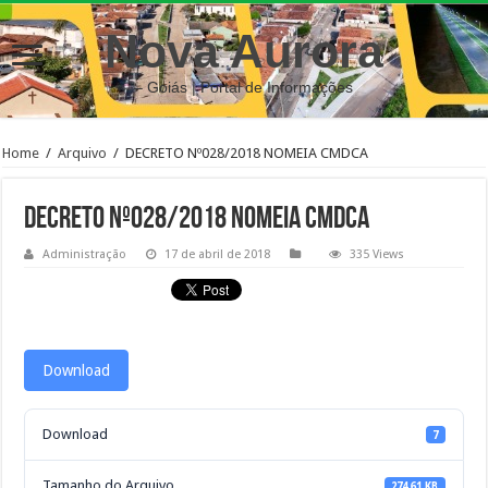
Nova Aurora
– Goiás | Portal de Informações
Home
/
Arquivo
/
DECRETO Nº028/2018 NOMEIA CMDCA
DECRETO Nº028/2018 NOMEIA CMDCA
Administração
17 de abril de 2018
335 Views
Download
Download
7
Tamanho do Arquivo
274.61 KB