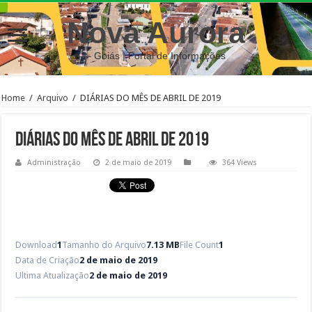
Nova Aurora
– Goiás | Portal de Informações
Home
/
Arquivo
/
DIÁRIAS DO MÊS DE ABRIL DE 2019
DIÁRIAS DO MÊS DE ABRIL DE 2019
Administração
2 de maio de 2019
364 Views
Download
1
Tamanho do Arquivo
7.13 MB
File Count
1
Data de Criação
2 de maio de 2019
Ultima Atualização
2 de maio de 2019