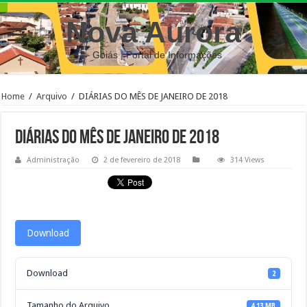
Nova Aurora
– Goiás | Portal de Informações
Home
/
Arquivo
/
DIÁRIAS DO MÊS DE JANEIRO DE 2018
DIÁRIAS DO MÊS DE JANEIRO DE 2018
Administração
2 de fevereiro de 2018
314 Views
Download
Download
2
Tamanho do Arquivo
4.13 MB