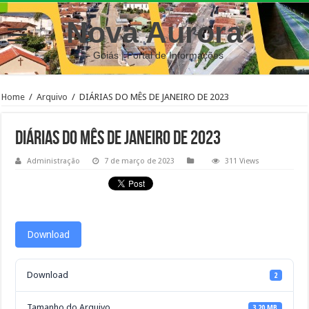
Nova Aurora
– Goiás | Portal de Informações
Home
/
Arquivo
/
DIÁRIAS DO MÊS DE JANEIRO DE 2023
DIÁRIAS DO MÊS DE JANEIRO DE 2023
Administração
7 de março de 2023
311 Views
Download
Download
2
Tamanho do Arquivo
3.20 MB