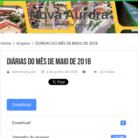
Nova Aurora
– Goiás | Portal de Informações
Home
/
Arquivo
/
DIÁRIAS DO MÊS DE MAIO DE 2018
DIÁRIAS DO MÊS DE MAIO DE 2018
Administração
4 de junho de 2018
322 Views
Download
Download
5
Tamanho do Arquivo
7.11 MB