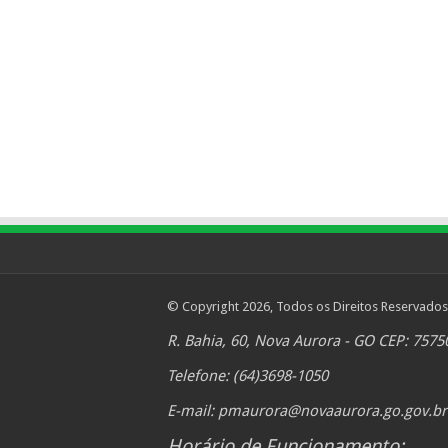
© Copyright 2026, Todos os Direitos Reservados
R. Bahia, 60, Nova Aurora - GO CEP: 7575
Telefone: (64)3698-1050
E-mail:
pmaurora@novaaurora.go.gov.br
Horário de Funcionamento: