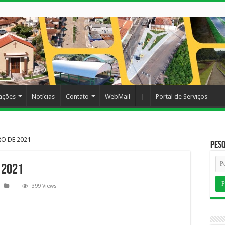
cações
Notícias
Contato
WebMail
|
Portal de Serviços
O DE 2021
Pesq
 2021
399 Views