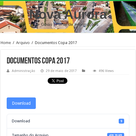
Nova Aurora
– Goiás | Portal de Informações
Home
/
Arquivo
/
Documentos Copa 2017
Documentos Copa 2017
Administração
29 de maio de 2017
496 Views
Download
Download
9
Tamanho do Arquivo
420.29 KB