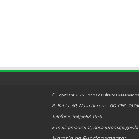
© Copyright 2026, Todos os Direitos Reservados
R. Bahia, 60, Nova Aurora - GO CEP: 7575
Telefone: (64)3698-1050
E-mail:
pmaurora@novaaurora.go.gov.br
Horário de Funcionamento: