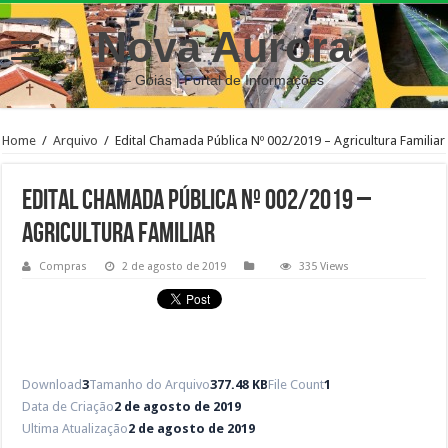
Nova Aurora
– Goiás | Portal de Informações
Home
/
Arquivo
/
Edital Chamada Pública Nº 002/2019 – Agricultura Familiar
Edital Chamada Pública Nº 002/2019 –
Agricultura Familiar
Compras
2 de agosto de 2019
335 Views
Download
3
Tamanho do Arquivo
377.48 KB
File Count
1
Data de Criação
2 de agosto de 2019
Ultima Atualização
2 de agosto de 2019