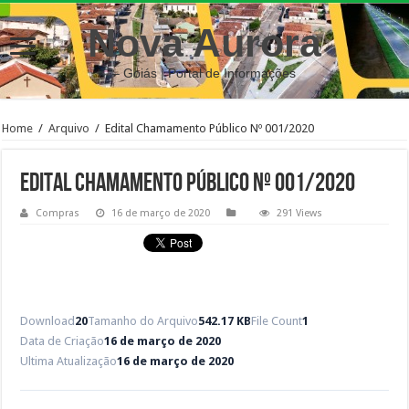
Nova Aurora
– Goiás | Portal de Informações
Home
/
Arquivo
/
Edital Chamamento Público Nº 001/2020
Edital Chamamento Público Nº 001/2020
Compras
16 de março de 2020
291 Views
Download
20
Tamanho do Arquivo
542.17 KB
File Count
1
Data de Criação
16 de março de 2020
Ultima Atualização
16 de março de 2020