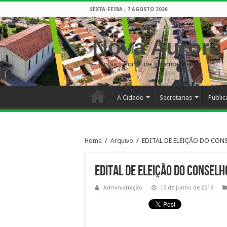
SEXTA-FEIRA , 7 AGOSTO 2026
Nova Aurora
– Goiás | Portal de Informações
A Cidade
Secretarias
Publi
Home
/
Arquivo
/
EDITAL DE ELEIÇÃO DO CON
EDITAL DE ELEIÇÃO DO CONSEL
Administração
10 de junho de 2019