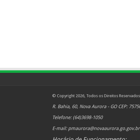
© Copyright 2026, Todos os Direitos Reservados
R. Bahia, 60, Nova Aurora - GO CEP: 7575
Telefone: (64)3698-1050
E-mail:
pmaurora@novaaurora.go.gov.br
Horário de Funcionamento: