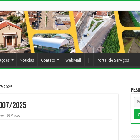
cações
Notícias
Contato
WebMail
|
Portal de Serviços
07/2025
Pesq
 007/2025
99 Views