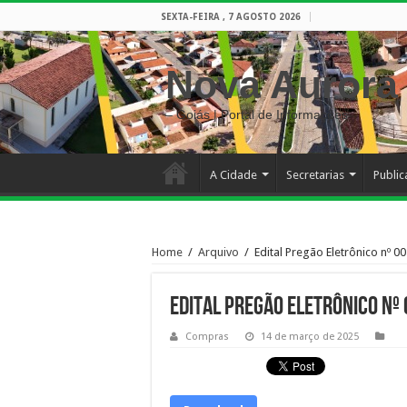
SEXTA-FEIRA , 7 AGOSTO 2026
Nova Aurora
– Goiás | Portal de Informações
A Cidade
Secretarias
Publi
Home
/
Arquivo
/
Edital Pregão Eletrônico nº 0
Edital Pregão Eletrônico nº
Compras
14 de março de 2025