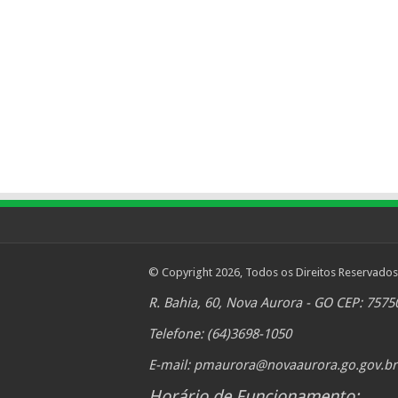
© Copyright 2026, Todos os Direitos Reservados
R. Bahia, 60, Nova Aurora - GO CEP: 7575
Telefone: (64)3698-1050
E-mail:
pmaurora@novaaurora.go.gov.br
Horário de Funcionamento: