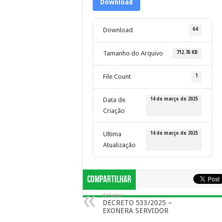
Download
64
Download
712.76 KB
Tamanho do Arquivo
1
File Count
14 de março de 2025
Data de
Criação
14 de março de 2025
Ultima
Atualização
Compartilhar
Anterior
DECRETO 533/2025 –
EXONERA SERVIDOR