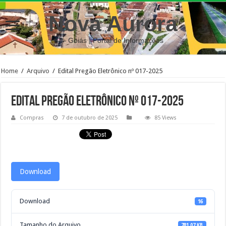
Nova Aurora
– Goiás | Portal de Informações
Home
/
Arquivo
/
Edital Pregão Eletrônico nº 017-2025
Edital Pregão Eletrônico nº 017-2025
Compras
7 de outubro de 2025
85 Views
Download
Download
16
Tamanho do Arquivo
781.07 KB