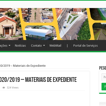
cações
Notícias
Contato
WebMail
|
Portal de Serviços
020/2019 – Materiais de Expediente
Pesq
 020/2019 – Materiais de Expediente
324 Views