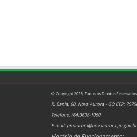
© Copyright 2026, Todos os Direitos Reservados
R. Bahia, 60, Nova Aurora - GO CEP: 7575
Telefone: (64)3698-1050
E-mail:
pmaurora@novaaurora.go.gov.br
Horário de Funcionamento: