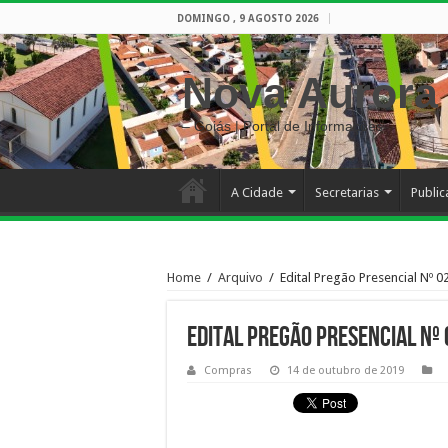
DOMINGO , 9 AGOSTO 2026
Nova Aurora
– Goiás | Portal de Informações
A Cidade
Secretarias
Publi
Home
/
Arquivo
/
Edital Pregão Presencial Nº 
Edital Pregão Presencial Nº
Compras
14 de outubro de 2019