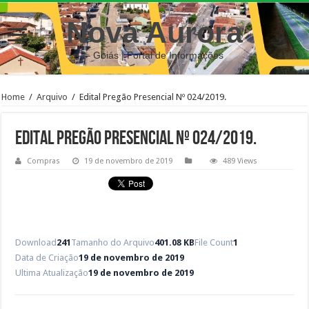
Nova Aurora
– Goiás | Portal de Informações
Home
/
Arquivo
/
Edital Pregão Presencial Nº 024/2019.
Edital Pregão Presencial Nº 024/2019.
Compras
19 de novembro de 2019
489 Views
Download
241
Tamanho do Arquivo
401.08 KB
File Count
1
Data de Criação
19 de novembro de 2019
Ultima Atualização
19 de novembro de 2019