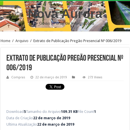
Nova Aurora
– Goiás | Portal de Informações
Home
/
Arquivo
/
Extrato de Publicação Pregão Presencial Nº 006/2019
Extrato de Publicação Pregão Presencial Nº
006/2019
Compras
22 de março de 2019
273 Views
Download
5
Tamanho do Arquivo
109.31 KB
File Count
1
Data de Criação
22 de março de 2019
Ultima Atualização
22 de março de 2019