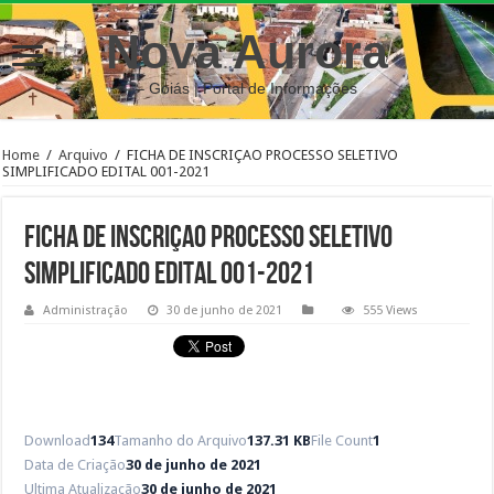
Nova Aurora
– Goiás | Portal de Informações
Home
/
Arquivo
/
FICHA DE INSCRIÇAO PROCESSO SELETIVO
SIMPLIFICADO EDITAL 001-2021
FICHA DE INSCRIÇAO PROCESSO SELETIVO
SIMPLIFICADO EDITAL 001-2021
Administração
30 de junho de 2021
555 Views
Download
134
Tamanho do Arquivo
137.31 KB
File Count
1
Data de Criação
30 de junho de 2021
Ultima Atualização
30 de junho de 2021