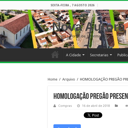
SEXTA-FEIRA , 7 AGOSTO 2026
Nova Aurora
– Goiás | Portal de Informações
A Cidade
Secretarias
Publi
Home
/
Arquivo
/
HOMOLOGAÇÃO PREGÃO PRES
HOMOLOGAÇÃO PREGÃO PRESEN
Compras
16 de abril de 2018