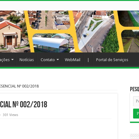
cações
Notícias
Contato
WebMail
|
Portal de Serviços
ENCIAL Nº 002/2018
Pesq
CIAL Nº 002/2018
301 Views