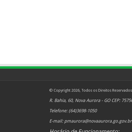
© Copyright 2026, Todos os Direitos Reservados
R. Bahia, 60, Nova Aurora - GO CEP: 7575
Telefone: (64)3698-1050
E-mail:
pmaurora@novaaurora.go.gov.br
Horário de Funcionamento: