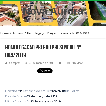
Nova Aurora
– Goiás | Portal de Informações
Home
/
Arquivo
/
Homologação Pregão Presencial Nº 004/2019
Homologação Pregão Presencial Nº
004/2019
Compras
22 de março de 2019
289 Views
Download
11
Tamanho do Arquivo
124.26 KB
File Count
1
Data de Criação
22 de março de 2019
Ultima Atualização
22 de março de 2019