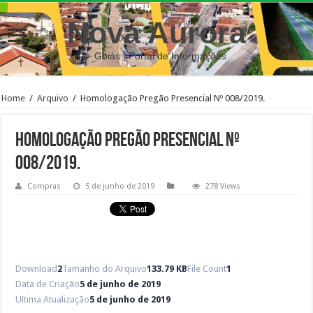
Nova Aurora
– Goiás | Portal de Informações
Home
/
Arquivo
/
Homologação Pregão Presencial Nº 008/2019.
Homologação Pregão Presencial Nº
008/2019.
Compras
5 de junho de 2019
278 Views
Download
2
Tamanho do Arquivo
133.79 KB
File Count
1
Data de Criação
5 de junho de 2019
Ultima Atualização
5 de junho de 2019