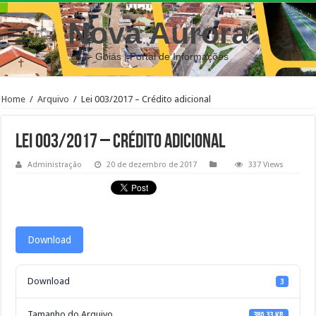
Nova Aurora
– Goiás | Portal de Informações
Home
/
Arquivo
/
Lei 003/2017 – Crédito adicional
Lei 003/2017 – Crédito adicional
Administração
20 de dezembro de 2017
337 Views
Download
Download
3
Tamanho do Arquivo
380.33 KB