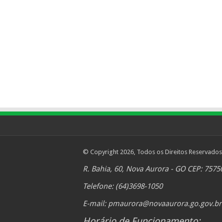
© Copyright 2026, Todos os Direitos Reservados
R. Bahia, 60, Nova Aurora - GO CEP: 7575
Telefone: (64)3698-1050
E-mail:
pmaurora@novaaurora.go.gov.br
Horário de Funcionamento: