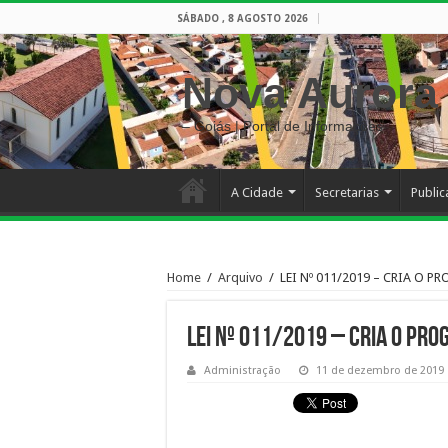
SÁBADO , 8 AGOSTO 2026
Nova Aurora
– Goiás | Portal de Informações
A Cidade
Secretarias
Publi
Home
/
Arquivo
/
LEI Nº 011/2019 – CRIA O
LEI Nº 011/2019 – CRIA O PR
Administração
11 de dezembro de 2019