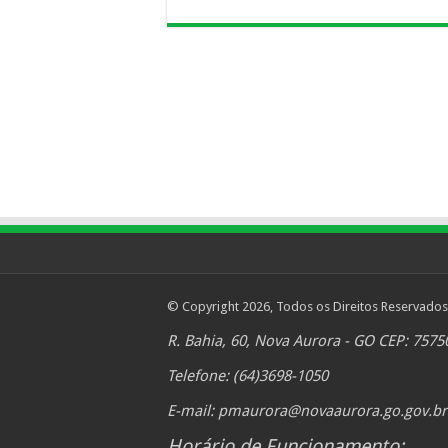
© Copyright 2026, Todos os Direitos Reservados
R. Bahia, 60, Nova Aurora - GO CEP: 7575
Telefone: (64)3698-1050
E-mail:
pmaurora@novaaurora.go.gov.br
Horário de Funcionamento: