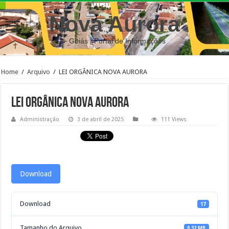
Nova Aurora
– Goiás | Portal de Informações
Home
/
Arquivo
/
LEI ORGÂNICA NOVA AURORA
LEI ORGÂNICA NOVA AURORA
Administração
3 de abril de 2025
111 Views
Download
Download
17
Tamanho do Arquivo
9.32 MB