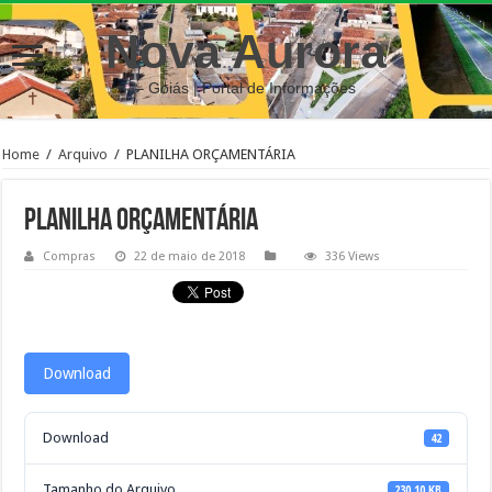
Nova Aurora
– Goiás | Portal de Informações
Home
/
Arquivo
/
PLANILHA ORÇAMENTÁRIA
PLANILHA ORÇAMENTÁRIA
Compras
22 de maio de 2018
336 Views
Download
Download
42
Tamanho do Arquivo
230.10 KB