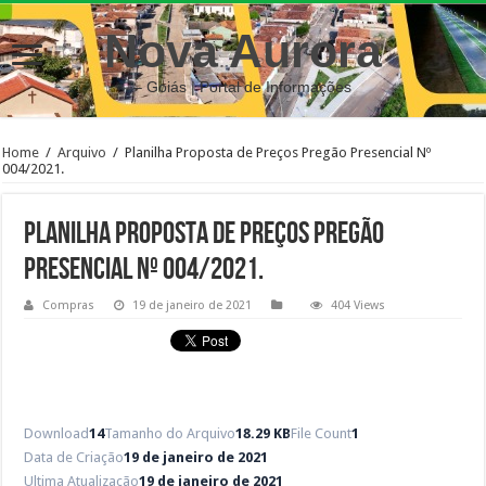
Nova Aurora
– Goiás | Portal de Informações
Home
/
Arquivo
/
Planilha Proposta de Preços Pregão Presencial Nº
004/2021.
Planilha Proposta de Preços Pregão
Presencial Nº 004/2021.
Compras
19 de janeiro de 2021
404 Views
Download
14
Tamanho do Arquivo
18.29 KB
File Count
1
Data de Criação
19 de janeiro de 2021
Ultima Atualização
19 de janeiro de 2021