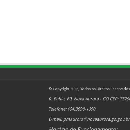
© Copyright 2026, Todos os Direitos Reservados
R. Bahia, 60, Nova Aurora - GO CEP: 7575
Telefone: (64)3698-1050
E-mail:
pmaurora@novaaurora.go.gov.br
Horário de Funcionamento: