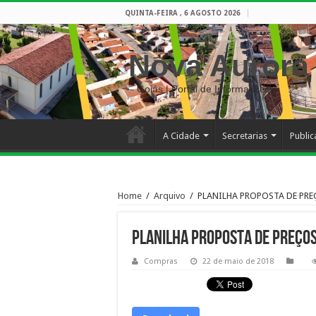
QUINTA-FEIRA , 6 AGOSTO 2026
Nova Aurora
– Goiás | Portal de Informações
A Cidade
Secretarias
Publi
Home
/
Arquivo
/
PLANILHA PROPOSTA DE PRE
PLANILHA PROPOSTA DE PREÇO
Compras
22 de maio de 2018