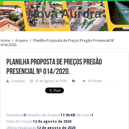
Nova Aurora
– Goiás | Portal de Informações
Home
/
Arquivo
/
Planilha Proposta de Preços Pregão Presencial Nº
014/2020.
Planilha Proposta de Preços Pregão
Presencial Nº 014/2020.
Compras
12 de agosto de 2020
315 Views
Download
3
Tamanho do Arquivo
17.96 KB
File Count
1
Data de Criação
12 de agosto de 2020
Ultima Atualização
12 de agosto de 2020