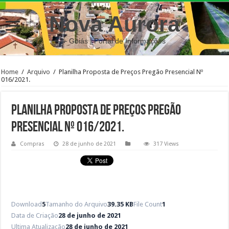
Nova Aurora
– Goiás | Portal de Informações
Home
/
Arquivo
/
Planilha Proposta de Preços Pregão Presencial Nº
016/2021.
Planilha Proposta de Preços Pregão
Presencial Nº 016/2021.
Compras
28 de junho de 2021
317 Views
Download
5
Tamanho do Arquivo
39.35 KB
File Count
1
Data de Criação
28 de junho de 2021
Ultima Atualização
28 de junho de 2021