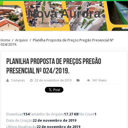
Nova Aurora
– Goiás | Portal de Informações
Home
/
Arquivo
/
Planilha Proposta de Preços Pregão Presencial Nº
024/2019.
Planilha Proposta de Preços Pregão
Presencial Nº 024/2019.
Compras
22 de novembro de 2019
341 Views
Download
154
Tamanho do Arquivo
17.27 KB
File Count
1
Data de Criação
22 de novembro de 2019
Ultima Atualização
22 de novembro de 2019