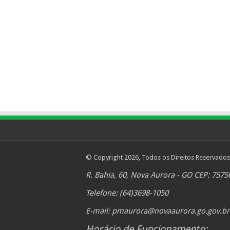
© Copyright 2026, Todos os Direitos Reservados
R. Bahia, 60, Nova Aurora - GO CEP: 7575
Telefone: (64)3698-1050
E-mail:
pmaurora@novaaurora.go.gov.br
Horário de Funcionamento: