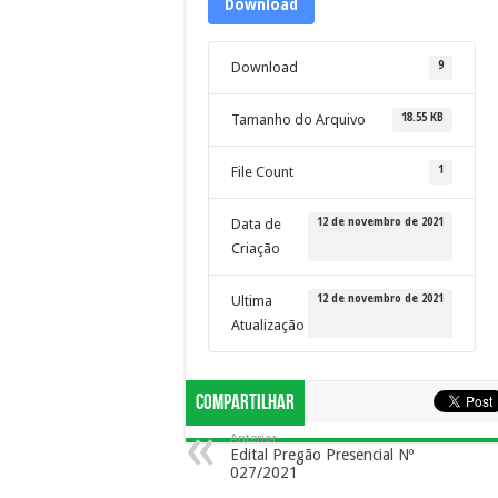
Download
9
Download
18.55 KB
Tamanho do Arquivo
1
File Count
12 de novembro de 2021
Data de
Criação
12 de novembro de 2021
Ultima
Atualização
Compartilhar
Anterior
Edital Pregão Presencial Nº
027/2021