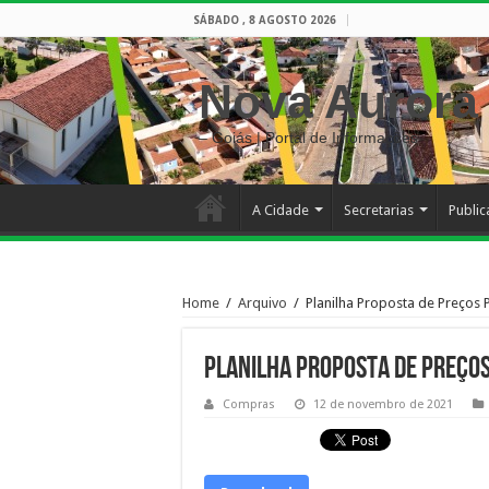
SÁBADO , 8 AGOSTO 2026
Nova Aurora
– Goiás | Portal de Informações
A Cidade
Secretarias
Publi
Home
/
Arquivo
/
Planilha Proposta de Preços 
Planilha Proposta de Preços
Compras
12 de novembro de 2021