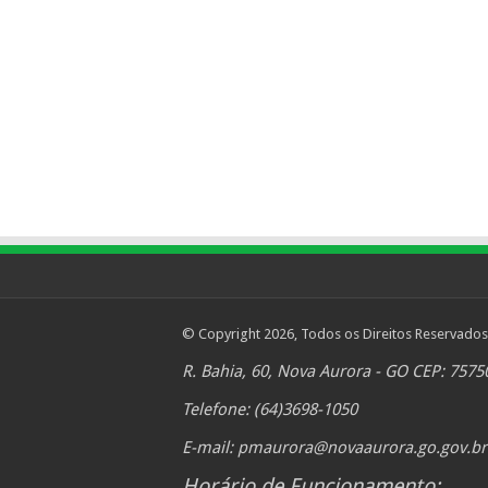
© Copyright 2026, Todos os Direitos Reservados
R. Bahia, 60, Nova Aurora - GO CEP: 7575
Telefone: (64)3698-1050
E-mail:
pmaurora@novaaurora.go.gov.br
Horário de Funcionamento: