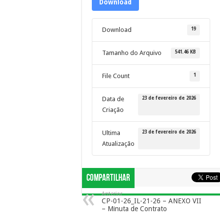
Download
19
Download
541.46 KB
Tamanho do Arquivo
1
File Count
23 de fevereiro de 2026
Data de
Criação
23 de fevereiro de 2026
Ultima
Atualização
Compartilhar
Anterior
CP-01-26_IL-21-26 – ANEXO VII
– Minuta de Contrato