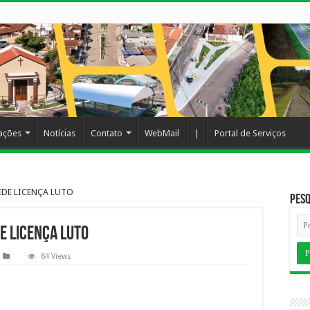
cações
Notícias
Contato
WebMail
|
Portal de Serviços
EDE LICENÇA LUTO
Pesq
E LICENÇA LUTO
64 Views