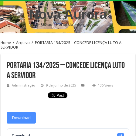
Nova Aurora
– Goiás | Portal de Informações
Home
/
Arquivo
/
PORTARIA 134/2025 – CONCEDE LICENÇA LUTO A
SERVIDOR
PORTARIA 134/2025 – CONCEDE LICENÇA LUTO
A SERVIDOR
Administração
9 de junho de 2025
135 Views
Download
Download
15