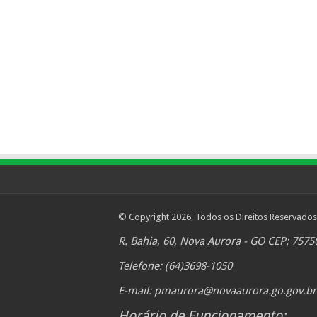
© Copyright 2026, Todos os Direitos Reservados
R. Bahia, 60, Nova Aurora - GO CEP: 7575
Telefone: (64)3698-1050
E-mail:
pmaurora@novaaurora.go.gov.br
Horário de Funcionamento: