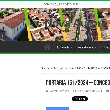
DOMINGO , 9 AGOSTO 2026
Nova Aurora
– Goiás | Portal de Informações
A Cidade
Secretarias
Publi
Home
/
Arquivo
/
PORTARIA 151/2024 – CONC
PORTARIA 151/2024 – CONCED
Administração
6 de junho de 2024