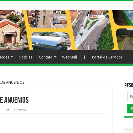
cações
Notícias
Contato
WebMail
|
Portal de Serviços
EDE ANUENIOS
Pesq
E ANUENIOS
146 Views