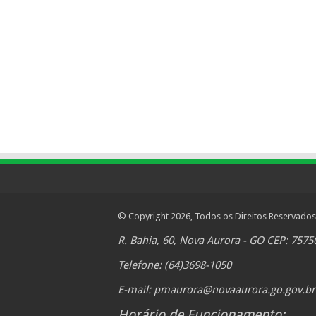
© Copyright 2026, Todos os Direitos Reservados
R. Bahia, 60, Nova Aurora - GO CEP: 7575
Telefone: (64)3698-1050
E-mail:
pmaurora@novaaurora.go.gov.br
Horário de Funcionamento: